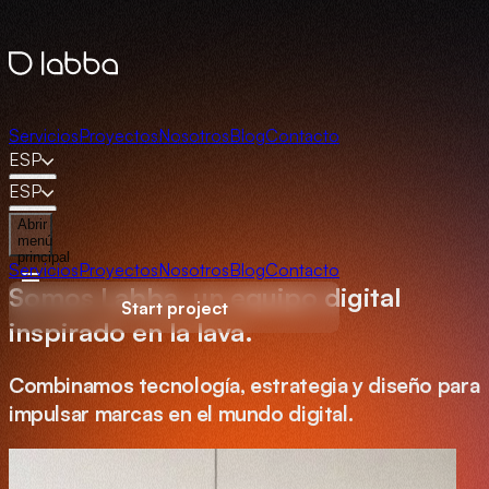
Servicios
Proyectos
Nosotros
Blog
Contacto
ESP
ENG
ESP
ENG
Abrir
menú
principal
Servicios
Proyectos
Nosotros
Blog
Contacto
Somos Labba, un equipo digital
Start project
inspirado en la lava.
Combinamos tecnología, estrategia y diseño para
impulsar marcas en el mundo digital.