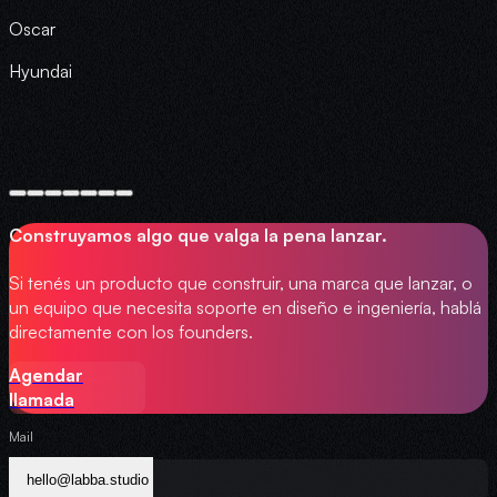
Oscar
Hyundai
M
Construyamos algo que valga la pena lanzar.
Si tenés un producto que construir, una marca que lanzar, o
un equipo que necesita soporte en diseño e ingeniería, hablá
directamente con los founders.
Agendar
llamada
Mail
hello@labba.studio